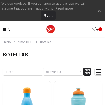
We use cookies. If you continue to use this site we will
assume that you are happy with it.
Read more
×
Got it
0
Inicio
Niños (3-8)
Botellas
BOTELLAS
Filtrar
Relevancia