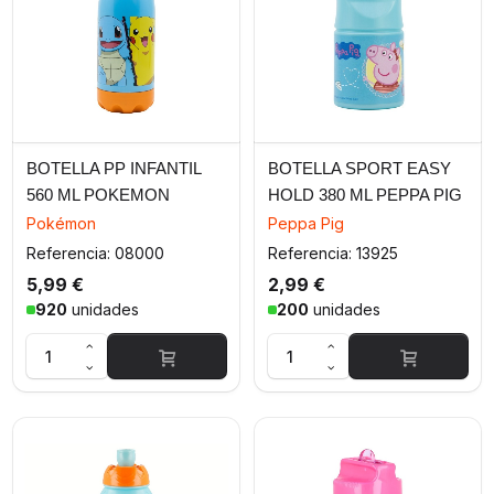
BOTELLA PP INFANTIL
BOTELLA SPORT EASY
560 ML POKEMON
HOLD 380 ML PEPPA PIG
DISTORSION
CORE 2022
Pokémon
Peppa Pig
Referencia: 08000
Referencia: 13925
5,99 €
2,99 €
920
unidades
200
unidades