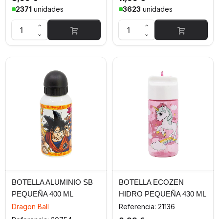
2371
unidades
3623
unidades
BOTELLA ALUMINIO SB
BOTELLA ECOZEN
PEQUEÑA 400 ML
HIDRO PEQUEÑA 430 ML
DRAGON BALL GROUP
UNICORN RAINBOW
Dragon Ball
Referencia: 21136