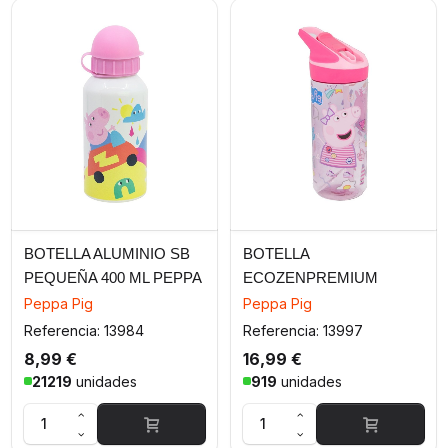
BOTELLA ALUMINIO SB
BOTELLA
PEQUEÑA 400 ML PEPPA
ECOZENPREMIUM
PIG FRIENDS
MEDIANA 620 ML PEPPA
Peppa Pig
Peppa Pig
PIG HAZE
Referencia: 13984
Referencia: 13997
8,99 €
16,99 €
21219
unidades
919
unidades