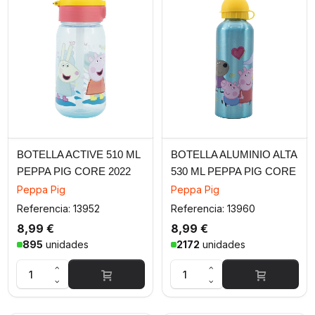
BOTELLA ACTIVE 510 ML
BOTELLA ALUMINIO ALTA
PEPPA PIG CORE 2022
530 ML PEPPA PIG CORE
2022
Peppa Pig
Peppa Pig
Referencia: 13952
Referencia: 13960
8,99 €
8,99 €
895
unidades
2172
unidades