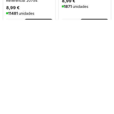
Referencia: 20754
8,99 €
1871
unidades
8,99 €
11481
unidades
BOTELLA SCHOOL 370
BOTELLA PP
ML GABBY\'S
PLAYGROUND 410 ML